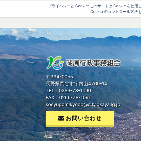
プライバシーと Cookie: このサイトは Cooki
Cookie のコントロール
〒394-0055
長野県岡谷市字内山4769-14
TEL：0266-78-1090
FAX：0266-78-1091
kosyugomikyodo@city.okaya.lg.jp
お問い合わせ