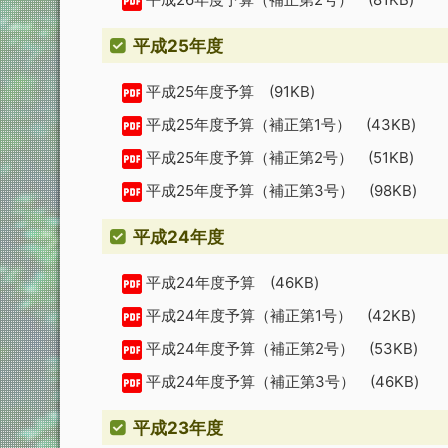
平成25年度
平成25年度予算 (91KB)
平成25年度予算（補正第1号） (43KB)
平成25年度予算（補正第2号） (51KB)
平成25年度予算（補正第3号） (98KB)
平成24年度
平成24年度予算 (46KB)
平成24年度予算（補正第1号） (42KB)
平成24年度予算（補正第2号） (53KB)
平成24年度予算（補正第3号） (46KB)
平成23年度