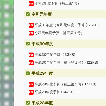
令和2年度予算（補正第1号）
令和元年度
平成31年度（令和元年度）予算 (126KB)
令和元年度予算（補正第１号）
平成30年度
平成30年度予算 (233KB)
平成30年度予算（補正第１号）(122KB)
平成29年度
平成29年度予算（補正第１号）(77KB)
平成29年度予算 (144KB)
平成28年度