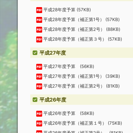
平成28年度予算 (57KB)
平成28年度予算（補正第1号） (57KB)
平成28年度予算（補正第2号） (88KB)
平成28年度予算（補正第３号） (57KB)
平成27年度
平成27年度予算 (56KB)
平成27年度予算（補正第1号） (39KB)
平成27年度予算（補正第2号） (81KB)
平成26年度
平成26年度予算 (58KB)
平成26年度予算（補正第１号） (75KB)
平成26年度予算（補正第2号） (81KB)