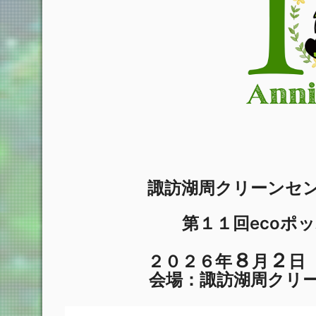
諏訪湖周クリーンセ
第１１回ecoポ
８
２
２０２６年
月
日
会場：諏訪湖周クリー