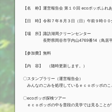
【名 称】運営報告会 第１０回 ecoポッポふれ
【日 時】令和７年８月３日（日）午前９時００
【場 所】諏訪湖周クリーンセンター
長野県岡谷市字内山4769番14（鳥居平
【参加費】無料
【内 容】 （随時更新します。）
〇スタンプラリー（運営報告会）
みんなのごみを処理しているｅｃｏポッポのこ
〇ecoポッポ探検ツアー
ｅｃｏポッポの中を普段の見学では見ることが